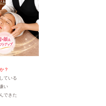
か？
している
嫌い
んできた