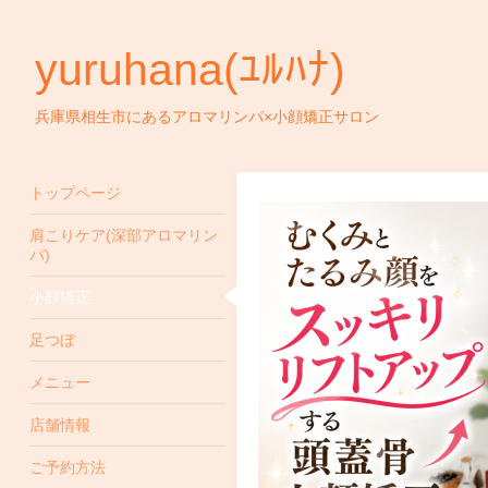
yuruhana(ﾕﾙﾊﾅ)
兵庫県相生市にあるアロマリンパ×小顔矯正サロン
トップページ
肩こりケア(深部アロマリン
パ)
小顔矯正
足つぼ
メニュー
店舗情報
ご予約方法