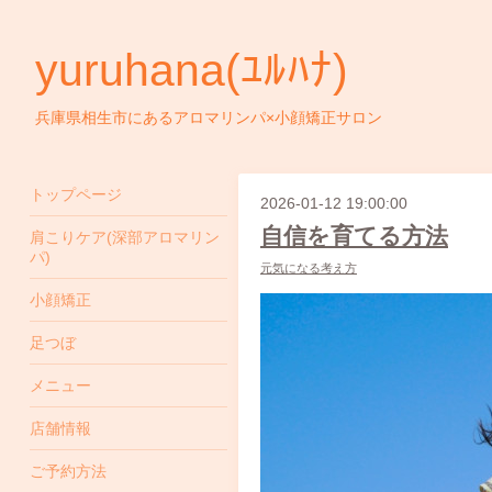
yuruhana(ﾕﾙﾊﾅ)
兵庫県相生市にあるアロマリンパ×小顔矯正サロン
トップページ
2026-01-12 19:00:00
自信を育てる方法
肩こりケア(深部アロマリン
パ)
元気になる考え方
小顔矯正
足つぼ
メニュー
店舗情報
ご予約方法