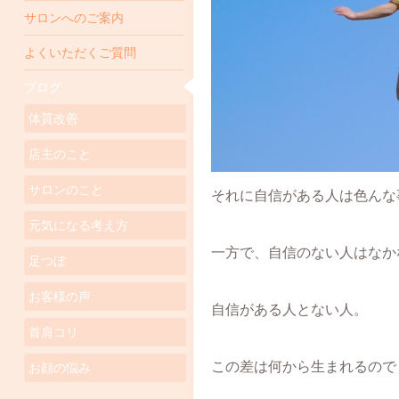
サロンへのご案内
よくいただくご質問
ブログ
体質改善
店主のこと
サロンのこと
それに自信がある人は色んな
元気になる考え方
一方で、自信のない人はなか
足つぼ
お客様の声
自信がある人とない人。
首肩コリ
この差は何から生まれるので
お顔の悩み