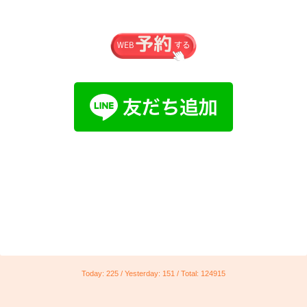
Today:
225
/ Yesterday:
151
/ Total:
124915